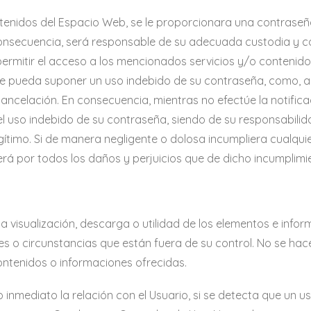
tenidos del Espacio Web, se le proporcionara una contraseña
nsecuencia, será responsable de su adecuada custodia y c
ermitir el acceso a los mencionados servicios y/o contenido
ue pueda suponer un uso indebido de su contraseña, como, a t
cancelación. En consecuencia, mientras no efectúe la notific
 uso indebido de su contraseña, siendo de su responsabilidad 
gítimo. Si de manera negligente o dolosa incumpliera cualqui
á por todos los daños y perjuicios que de dicho incumplimi
ta visualización, descarga o utilidad de los elementos e in
es o circunstancias que están fuera de su control. No se ha
ntenidos o informaciones ofrecidas.
o inmediato la relación con el Usuario, si se detecta que un 