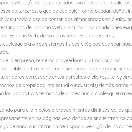
pacio Web y/o de los contenidos con fines o efectos ilícitos
reses de terceros, o que de cualquier forma puedan dañar, inu
archivos y toda clase de contenidos almacenados en cualquier
estringidas del Espacio Web, sin cumplir las condiciones exi
s del Espacio Web, de sus proveedores o de terceros.
os o cualesquiera otros sistemas físicos o lógicos que sean su
ros.
os de la empresa, terceros proveedores y otros Usuarios.
eso del público a través de cualquier modalidad de comunicaci
tular de los correspondientes derechos o ello resulte legalm
erechos de propiedad intelectual o industrial y demás datos i
mo los dispositivos técnicos de protección o cualesquiera m
eando para ello medios o procedimientos distintos de los que
expresamente en las páginas web donde se encuentren los con
esgo de daño o inutilización del Espacio web y/o de los conte