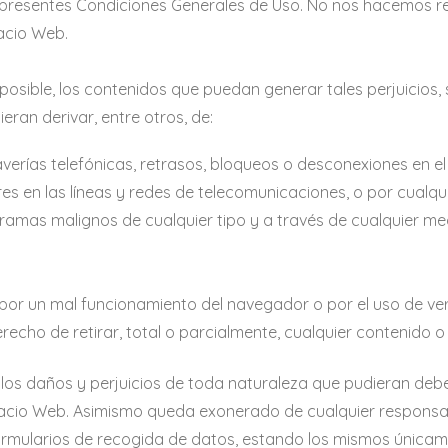
as presentes Condiciones Generales de Uso. No nos hacemos re
acio Web.
osible, los contenidos que puedan generar tales perjuicios, s
ran derivar, entre otros, de:
, averías telefónicas, retrasos, bloqueos o desconexiones en e
es en las líneas y redes de telecomunicaciones, o por cualqu
gramas malignos de cualquier tipo y a través de cualquier m
or un mal funcionamiento del navegador o por el uso de ver
recho de retirar, total o parcialmente, cualquier contenido 
os daños y perjuicios de toda naturaleza que pudieran deberse
spacio Web. Asimismo queda exonerado de cualquier responsab
rmularios de recogida de datos, estando los mismos únicamen