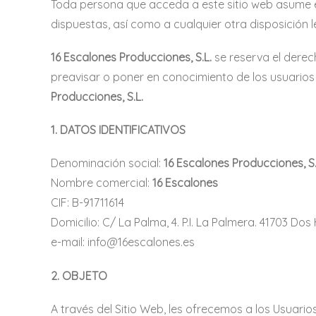
Toda persona que acceda a este sitio web asume e
dispuestas, así como a cualquier otra disposición l
16 Escalones Producciones, S.L.
se reserva el derech
preavisar o poner en conocimiento de los usuarios 
Producciones, S.L.
1. DATOS IDENTIFICATIVOS
Denominación social:
16 Escalones Producciones, S.
Nombre comercial:
16 Escalones
CIF: B-91711614
Domicilio: C/ La Palma, 4. P.I. La Palmera. 41703 Dos
e-mail:
info@16escalones.es
2. OBJETO
A través del Sitio Web, les ofrecemos a los Usuario