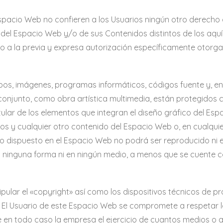
pacio Web no confieren a los Usuarios ningún otro derecho d
 del Espacio Web y/o de sus Contenidos distintos de los aquí
 a la previa y expresa autorización específicamente otorgada
ipos, imágenes, programas informáticos, códigos fuente y, en 
conjunto, como obra artística multimedia, están protegidos 
tular de los elementos que integran el diseño gráfico del Es
cos y cualquier otro contenido del Espacio Web o, en cualqu
do dispuesto en el Espacio Web no podrá ser reproducido ni en
ninguna forma ni en ningún medio, a menos que se cuente con 
ipular el «copyright» así como los dispositivos técnicos de 
 El Usuario de este Espacio Web se compromete a respetar l
 en todo caso la empresa el ejercicio de cuantos medios o 