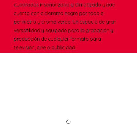
La zona de rodaje del Plató
16 Escalones
se
sitúa en un espacio diáfano de 450 metros
cuadrados insonorizado y climatizado y que
cuenta con ciclorama negro por todo el
perímetro y croma verde. Un espacio de gran
versatilidad y equipado para la grabación y
producción de cualquier formato para
televisión, cine o publicidad.