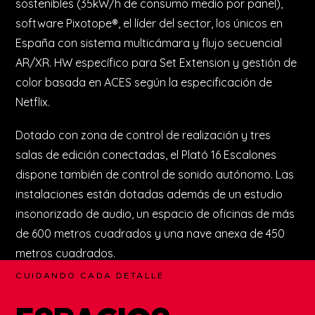
fondo curvado y 4 m de altura), que llega a los 1.900
nits, única en el sector. Pantalla de techo 3.9 de 3×5
metros, de alto brillo con 5.000 nits., pantallas LED
sostenibles (35kW/h de consumo medio por panel),
software Pixotope®, el líder del sector, los únicos en
España con sistema multicámara y flujo secuencial
AR/XR. HW específico para Set Extension y gestión de
color basada en ACES según la especificación de
Netflix.
Dotado con zona de control de realización y tres
salas de edición conectadas, el Plató 16 Escalones
dispone también de control de sonido autónomo. Las
instalaciones están dotadas además de un estudio
insonorizado de audio, un espacio de oficinas de más
de 600 metros cuadrados y una nave anexa de 450