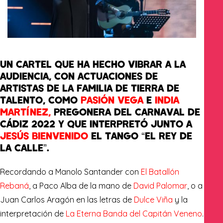
UN CARTEL QUE HA HECHO VIBRAR A LA
AUDIENCIA, CON ACTUACIONES DE
ARTISTAS DE LA FAMILIA DE TIERRA DE
TALENTO, COMO
PASIÓN VEGA
E
INDIA
MARTÍNEZ,
PREGONERA DEL CARNAVAL DE
CÁDIZ 2022 Y QUE INTERPRETÓ JUNTO A
JESÚS BIENVENIDO
EL TANGO “EL REY DE
LA CALLE”.
Recordando a Manolo Santander con
El Batallón
Rebaná
, a Paco Alba de la mano de
David Palomar
, o a
Juan Carlos Aragón en las letras de
Dulce Viña
y la
interpretación de
La Eterna Banda del Capitán Veneno
.