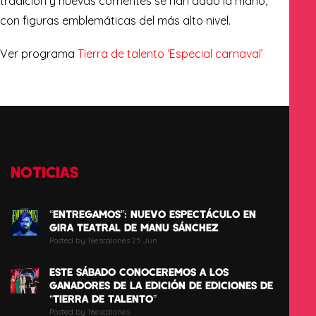
tradición y nuevas corrientes se han dado la mano,
con figuras emblemáticas del más alto nivel.
Ver programa
Tierra de talento ‘Especial carnaval’
NOTICIAS
“ENTREGAMOS”: NUEVO ESPECTÁCULO EN
GIRA TEATRAL DE MANU SÁNCHEZ
Posted by 16escalones 25 Jun
ESTE SÁBADO CONOCEREMOS A LOS
GANADORES DE LA EDICIÓN DE EDICIONES DE
“TIERRA DE TALENTO”
Posted by 16escalones