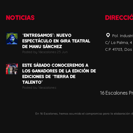
NOTICIAS
DIRECCI
“ENTREGAMOS”: NUEVO
Pol. Industr
ESPECTÁCULO EN GIRA TEATRAL
C/ La Palma, 4
DE MANU SÁNCHEZ
C.P. 41703, Dos
Posted by 16escalones 25 Jun
ESTE SÁBADO CONOCEREMOS A
LOS GANADORES DE LA EDICIÓN DE
EDICIONES DE “TIERRA DE
TALENTO”
Posted by 16escalones
16 Escalones P
ESTE SÁBADO COMIENZA LA GRAN
FINAL DE LA 10ª EDICIÓN DE
“TIERRA DE TALENTO”
En 16 Escalones, hemos asumido el compromiso para la elaboración d
Posted by 16escalones 18 Jun