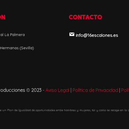
ÓN
CONTACTO
ial La Palmera
info@16escalones.es
 Hermanas (Sevilla)
roducciones
©
2023
-
Aviso Legal
|
Política de Privacidad
|
Pol
e un Plan de Igualdad de oportunidades entre hombres y mujeres, tal y como se recoge en la L