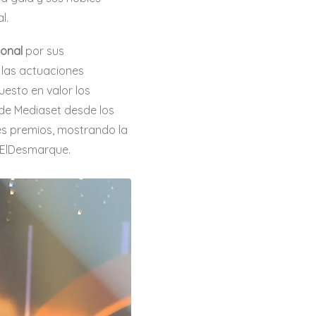
l.
ional
por sus
 las actuaciones
esto en valor los
s de Mediaset desde los
es premios, mostrando la
a ElDesmarque.