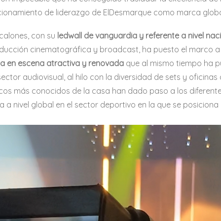
sicionamiento de liderazgo de ElDesmarque como marca globa
Escalones, con su
ledwall de vanguardia y referente a nivel nac
oducción cinematográfica y broadcast, ha puesto el marco a
a en escena atractiva y renovada
que al mismo tiempo ha pu
ector audiovisual, al hilo con la diversidad de sets y oficina
ticos más conocidos de la casa han dado paso a los diferent
 a nivel global en el sector deportivo en la que se posicion