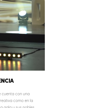
ENCIA
e cuenta con una
creativa como en la
la gala y sus nobles