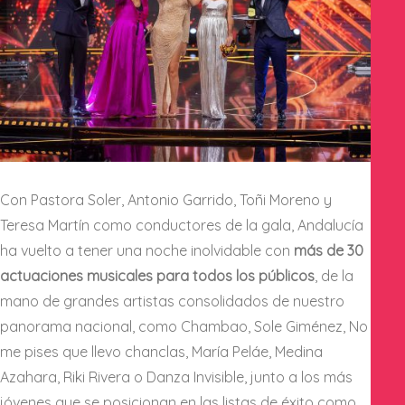
Con Pastora Soler, Antonio Garrido, Toñi Moreno y
Teresa Martín como conductores de la gala, Andalucía
ha vuelto a tener una noche inolvidable con
más de 30
actuaciones musicales para todos los públicos
, de la
mano de grandes artistas consolidados de nuestro
panorama nacional, como Chambao, Sole Giménez, No
me pises que llevo chanclas, María Peláe, Medina
Azahara, Riki Rivera o Danza Invisible, junto a los más
jóvenes que se posicionan en las listas de éxito como