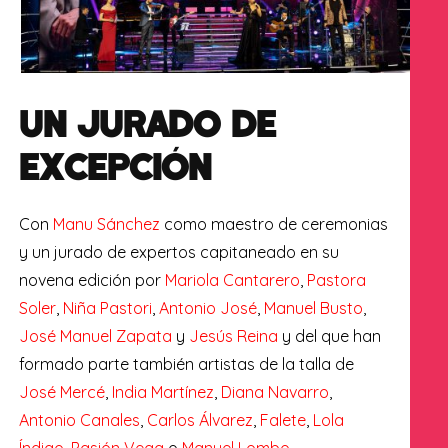
UN JURADO DE
EXCEPCIÓN
Con
Manu Sánchez
como maestro de ceremonias
y un jurado de expertos capitaneado en su
novena edición por
Mariola Cantarero
,
Pastora
Soler
,
Niña Pastori
,
Antonio José
,
Manuel Busto
,
José Manuel Zapata
y
Jesús Reina
y del que han
formado parte también artistas de la talla de
José Mercé
,
India Martínez
,
Diana Navarro
,
Antonio Canales
,
Carlos Álvarez
,
Falete
,
Lola