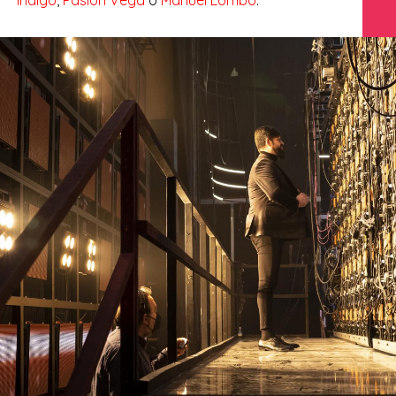
Índigo
,
Pasión Vega
o
Manuel Lombo
.