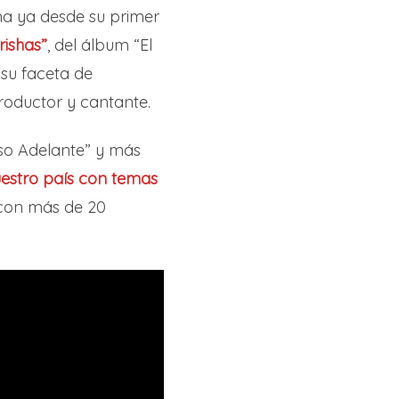
ma ya desde su primer
rishas”
, del álbum “El
 su faceta de
roductor y cantante.
aso Adelante” y más
uestro país con temas
, con más de 20