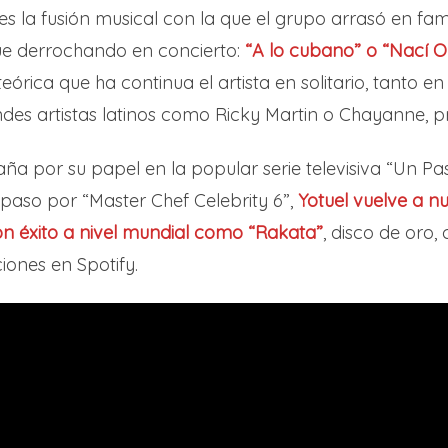
 la fusión musical con la que el grupo arrasó en fa
gue derrochando en concierto:
“A lo cubano” o “Nací O
eórica que ha continua el artista en solitario, tanto en
es artistas latinos como Ricky Martin o Chayanne, p
a por su papel en la popular serie televisiva “Un P
paso por “Master Chef Celebrity 6”,
Yotuel vuelve a n
n éxito a nivel mundial como “Rakata”
, disco de oro
iones en Spotify.