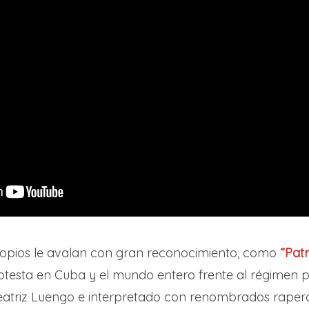
opios le avalan con gran reconocimiento, como
“Patr
testa en Cuba y el mundo entero frente al régimen polí
eatriz Luengo e interpretado con renombrados rape