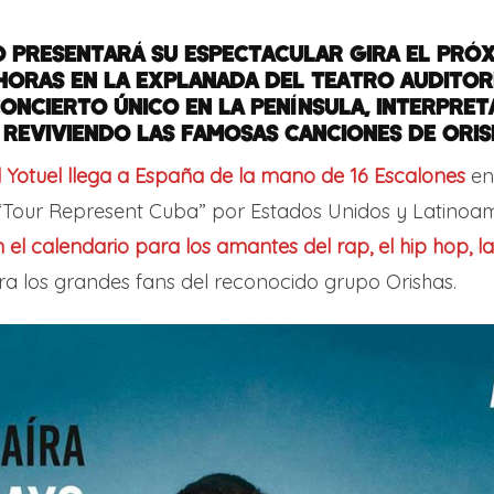
O PRESENTARÁ SU ESPECTACULAR GIRA EL PRÓX
 HORAS EN LA EXPLANADA DEL TEATRO AUDITOR
CONCIERTO ÚNICO EN LA PENÍNSULA, INTERPRE
 REVIVIENDO LAS FAMOSAS CANCIONES DE ORIS
l Yotuel
llega a España de la mano de 16 Escalones
en 
“Tour Represent Cuba” por Estados Unidos y Latinoam
n el calendario para los amantes del rap, el hip hop, 
a los grandes fans del reconocido grupo Orishas.