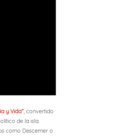
ia y Vida”
, convertido
tico de la isla.
ros como Descemer o