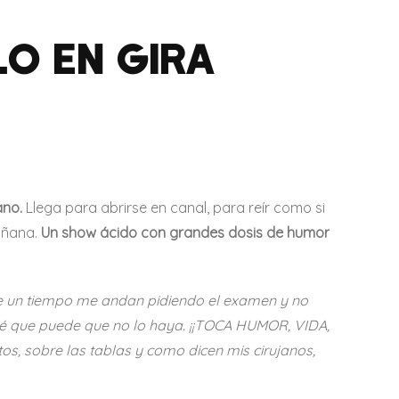
O EN GIRA
ano.
Llega para abrirse en canal, para reír como si
añana.
Un show ácido con grandes dosis de
humor
 un tiempo me andan pidiendo el examen y no
sé que puede que no lo haya. ¡¡TOCA HUMOR, VIDA,
, sobre las tablas y como dicen mis cirujanos,