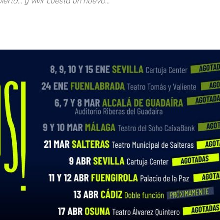
rta… y vivir cuesta un huevo…”