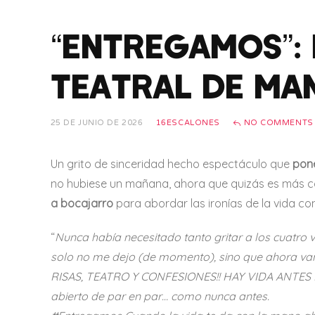
“ENTREGAMOS”:
TEATRAL DE MA
25 DE JUNIO DE 2026
16ESCALONES
NO COMMENTS
Un grito de sinceridad hecho espectáculo que
pone
no hubiese un mañana, ahora que quizás es más c
a bocajarro
para abordar las ironías de la vida con
“
Nunca había necesitado tanto gritar a los cua
solo no me dejo (de momento), sino que ahora va
RISAS, TEATRO Y CONFESIONES!! HAY VIDA ANTES DE 
abierto de par en par… como nunca antes.