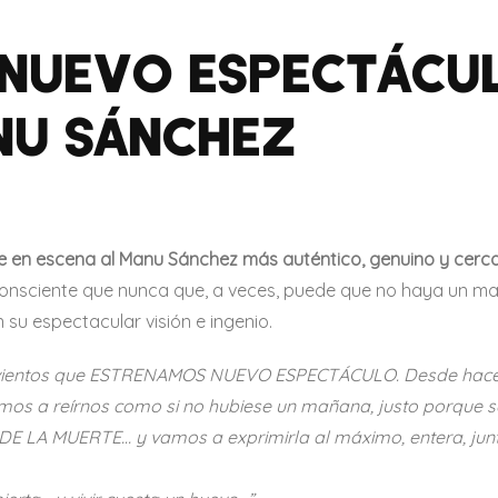
 NUEVO ESPECTÁCUL
NU SÁNCHEZ
 en escena al Manu Sánchez más auténtico, genuino y cerc
onsciente que nunca que, a veces, puede que no haya un m
 su espectacular visión e ingenio.
tro vientos que ESTRENAMOS NUEVO ESPECTÁCULO. Desde hace
mos a reírnos como si no hubiese un mañana, justo porque 
LA MUERTE… y vamos a exprimirla al máximo, entera, juntos