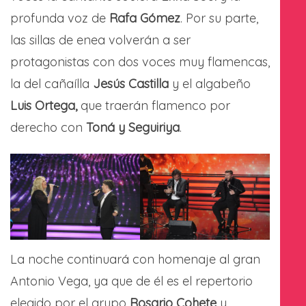
profunda voz de
Rafa Gómez
. Por su parte,
las sillas de enea volverán a ser
protagonistas con dos voces muy flamencas,
la del cañaílla
Jesús Castilla
y el algabeño
Luis Ortega,
que traerán flamenco por
derecho con
Toná y Seguiriya
.
La noche continuará con homenaje al gran
Antonio Vega, ya que de él es el repertorio
elegido por el grupo
Rosario Cohete
y