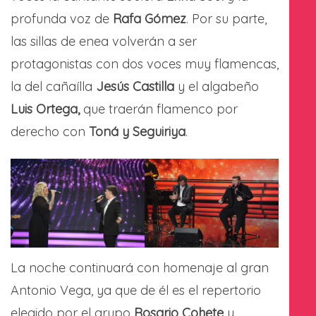
profunda voz de
Rafa Gómez
. Por su parte,
las sillas de enea volverán a ser
protagonistas con dos voces muy flamencas,
la del cañaílla
Jesús Castilla
y el algabeño
Luis Ortega,
que traerán flamenco por
derecho con
Toná y Seguiriya
.
La noche continuará con homenaje al gran
Antonio Vega, ya que de él es el repertorio
elegido por el grupo
Rosario Cohete
y