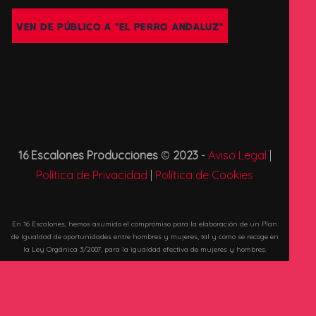
VEN DE PÚBLICO A "EL PERRO ANDALUZ"
16 Escalones Producciones
©
2023
-
Aviso Legal
|
Política de Privacidad
|
Política de Cookies
En 16 Escalones, hemos asumido el compromiso para la elaboración de un Plan
de Igualdad de oportunidades entre hombres y mujeres, tal y como se recoge en
la Ley Orgánica 3/2007, para la igualdad efectiva de mujeres y hombres.