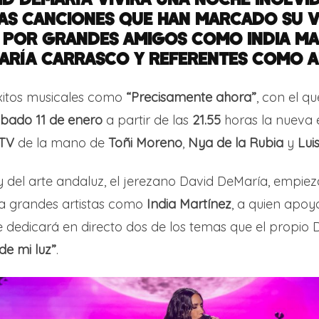
S CANCIONES QUE HAN MARCADO SU V
 POR GRANDES AMIGOS COMO INDIA MA
ARÍA CARRASCO Y REFERENTES COMO A
éxitos musicales como
“Precisamente ahora”
, con el qu
bado 11 de enero
a partir de las
21.55
horas la nueva
TV
de la mano de
Toñi Moreno
,
Nya de la Rubia
y
Lui
 del arte andaluz, el jerezano David DeMaría, empie
 grandes artistas como
India Martínez
, a quien apoyó
 le dedicará en directo dos de los temas que el propio
de mi luz”
.