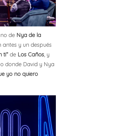
mano de
Nya de la
 antes y un después
 ti”
de
Los Caños
, y
rio donde David y Nya
ue yo no quiero