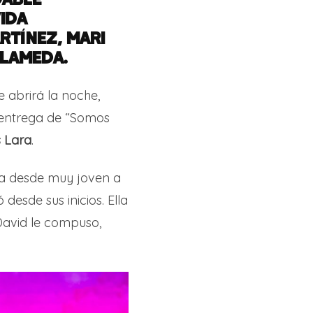
IDA
RTÍNEZ, MARI
LAMEDA.
e abrirá la noche,
 entrega de “Somos
s Lara
.
za desde muy joven a
 desde sus inicios. Ella
 David le compuso,