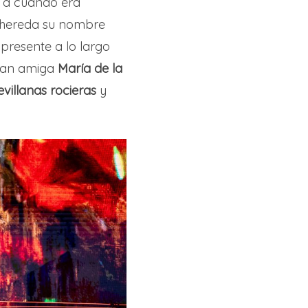
n a cuando era
 hereda su nombre
presente a lo largo
gran amiga
María de la
evillanas rocieras
y