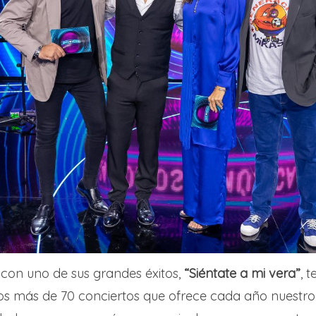
on uno de sus grandes éxitos,
“Siéntate a mi vera”
, 
los más de 70 conciertos que ofrece cada año nuestro 