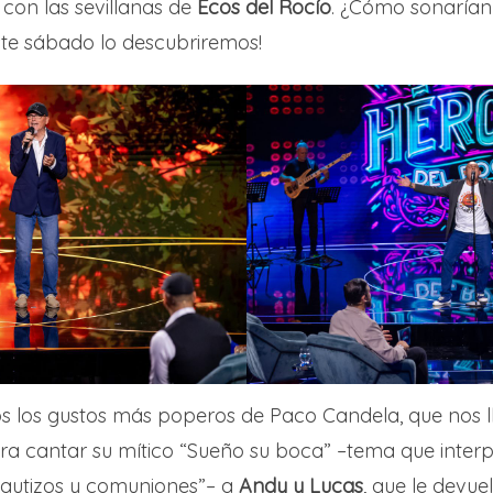
con las sevillanas de
Ecos del Rocío
. ¿Cómo sonarían
Este sábado lo descubriremos!
los gustos más poperos de Paco Candela, que nos ll
a cantar su mítico “Sueño su boca” –tema que inter
bautizos y comuniones”– a
Andy y Lucas
, que le devuel