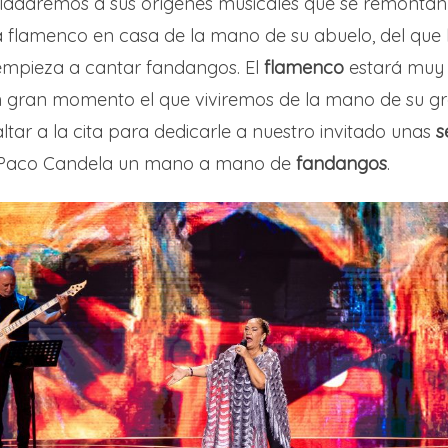
asladaremos a sus orígenes musicales que se remonta
flamenco en casa de la mano de su abuelo, del que
e empieza a cantar fandangos. El
flamenco
estará muy 
un gran momento el que viviremos de la mano de su 
altar a la cita para dedicarle a nuestro invitado unas
s
a Paco Candela un mano a mano de
fandangos
.