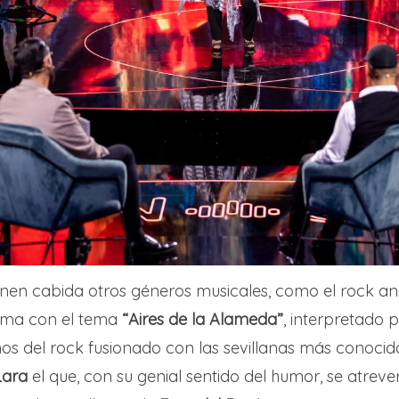
enen cabida otros géneros musicales, como el rock an
ama con el tema
“Aires de la Alameda”
, interpretado 
os del rock fusionado con las sevillanas más conocida
ara
el que, con su genial sentido del humor, se atreve