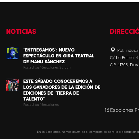
NOTICIAS
DIRECCI
“ENTREGAMOS”: NUEVO
Pol. Industr
ESPECTÁCULO EN GIRA TEATRAL
C/ La Palma, 4
DE MANU SÁNCHEZ
C.P. 41703, Dos
Posted by 16escalones 25 Jun
ESTE SÁBADO CONOCEREMOS A
LOS GANADORES DE LA EDICIÓN DE
EDICIONES DE “TIERRA DE
TALENTO”
Posted by 16escalones
16 Escalones P
ESTE SÁBADO COMIENZA LA GRAN
FINAL DE LA 10ª EDICIÓN DE
“TIERRA DE TALENTO”
En 16 Escalones, hemos asumido el compromiso para la elaboración d
Posted by 16escalones 18 Jun