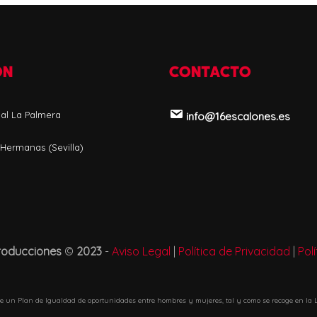
ÓN
CONTACTO
ial La Palmera
info@16escalones.es
 Hermanas (Sevilla)
roducciones
©
2023
-
Aviso Legal
|
Política de Privacidad
|
Pol
e un Plan de Igualdad de oportunidades entre hombres y mujeres, tal y como se recoge en la L