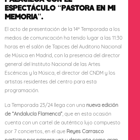
ESPECTÁCULO “PASTORA EN MI
MEMORIA”.
El acto de presentación de la 14ª Temporada a los
medios de comunicación ha tenido lugar a las 11:30
horas en el salón de Tapices del Auditorio Nacional
de Música en Madrid, con la presencia del director
general del Instituto Nacional de las Artes
Escénicas y la Música, el director del CNDM y los
artistas residentes del centro para esta
programación.
La Temporada 23/24 llega con una
nueva edición
de “Andalucía Flamenca”
, que en esta ocasión
cuenta con un cartel de auténtico lujo compuesto
por 7 conciertos, en el que
Reyes Carrasco