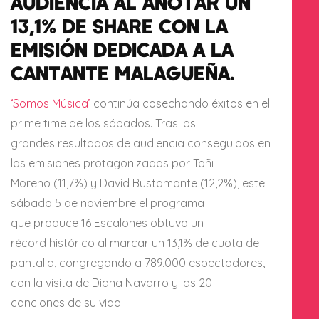
AUDIENCIA AL ANOTAR UN
13,1% DE SHARE CON LA
EMISIÓN DEDICADA A LA
CANTANTE MALAGUEÑA.
‘Somos Música’
continúa cosechando éxitos en el
prime time de los sábados. Tras los
grandes resultados de audiencia conseguidos en
las emisiones protagonizadas por Toñi
Moreno (11,7%) y David Bustamante (12,2%), este
sábado 5 de noviembre el programa
que produce 16 Escalones obtuvo un
récord histórico al marcar un 13,1% de cuota de
pantalla, congregando a 789.000 espectadores,
con la visita de Diana Navarro y las 20
canciones de su vida.