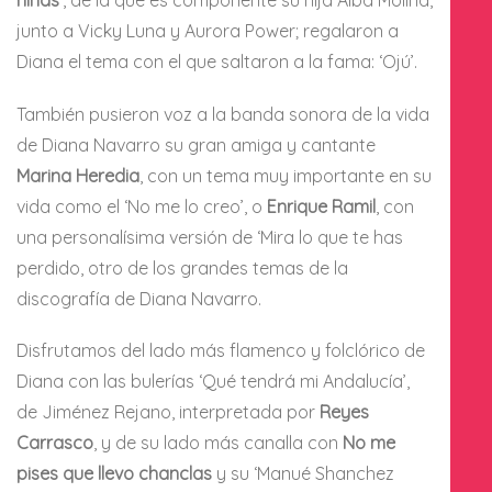
niñas’
, de la que es componente su hija Alba Molina,
junto a Vicky Luna y Aurora Power; regalaron a
Diana el tema con el que saltaron a la fama: ‘Ojú’.
También pusieron voz a la banda sonora de la vida
de Diana Navarro su gran amiga y cantante
Marina Heredia
, con un tema muy importante en su
vida como el ‘No me lo creo’, o
Enrique Ramil
, con
una personalísima versión de ‘Mira lo que te has
perdido, otro de los grandes temas de la
discografía de Diana Navarro.
Disfrutamos del lado más flamenco y folclórico de
Diana con las bulerías ‘Qué tendrá mi Andalucía’,
de Jiménez Rejano, interpretada por
Reyes
Carrasco
, y de su lado más canalla con
No me
pises que llevo chanclas
y su ‘Manué Shanchez