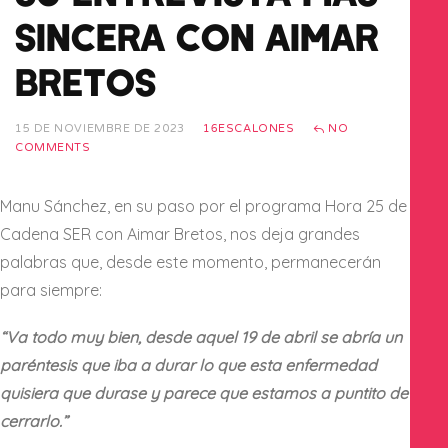
SINCERA CON AIMAR
BRETOS
15 DE NOVIEMBRE DE 2023
16ESCALONES
NO
COMMENTS
Manu Sánchez, en su paso por el programa Hora 25 de
Cadena SER con Aimar Bretos, nos deja grandes
palabras que, desde este momento, permanecerán
para siempre:
“Va todo muy bien, desde aquel 19 de abril se abría un
paréntesis que iba a durar lo que esta enfermedad
quisiera que durase y parece que estamos a puntito de
cerrarlo.”