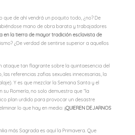
go que de ahí vendrá un poquito todo, ¿no? De
 sabiéndose mano de obra barata y trabajadores
en la tierra de mayor tradición esclavista de
ismo? ¿De verdad de sentirse superior a aquellos
n ataque tan flagrante sobre la quintaesencia del
las referencias zafias sexuales innecesarias, la
laje). Y es que mezclar la Semana Santa y el
n su Romería, no solo demuestra que “la
ico plan urdido para provocar un desastre
eliminar lo que hay en medio:
¡QUIEREN DEJARNOS
Familia más Sagrada es aquí la Primavera. Que