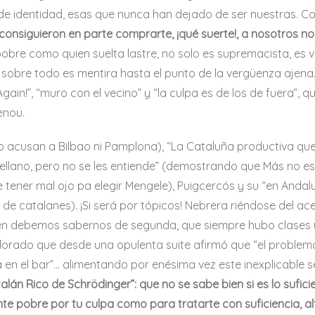
e identidad, esas que nunca han dejado de ser nuestras. Com
y consiguieron en parte comprarte, ¡qué suerte!, a nosotros n
 pobre como quien suelta lastre, no solo es supremacista, e
y sobre todo es mentira hasta el punto de la vergüenza ajena.
in!”, “muro con el vecino” y “la culpa es de los de fuera”, q
enou.
 acusan a Bilbao ni Pamplona), “La Cataluña productiva qu
astellano, pero no se les entiende” (demostrando que Más no e
ener mal ojo pa elegir Mengele), Puigcercós y su “en Andal
na de catalanes). ¡Si será por tópicos! Nebrera riéndose del a
ambién debemos sabernos de segunda, que siempre hubo clases y
valorado que desde una opulenta suite afirmó que “el problem
 en el bar”… alimentando por enésima vez este inexplicable s
alán Rico de Schrödinger”: que no se sabe bien si es lo sufi
ente pobre por tu culpa como para tratarte con suficiencia, a