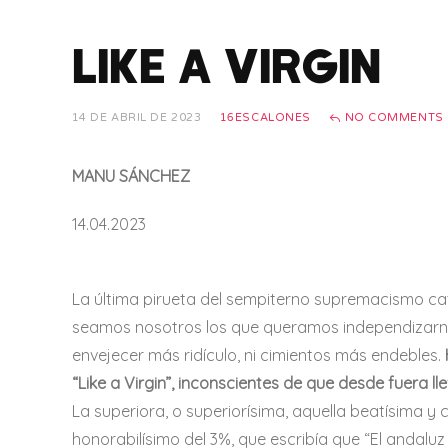
LIKE A VIRGIN
14 DE ABRIL DE 2023
16ESCALONES
NO COMMENTS
MANU SÁNCHEZ
14.04.2023
La última pirueta del sempiterno supremacismo c
seamos nosotros los que queramos independizarnos
envejecer más ridículo, ni cimientos más endebles.
“Like a Virgin”, inconscientes de que desde fuera 
La superiora, o superiorísima, aquella beatísima y 
honorabilísimo del 3%, que escribía que “El andalu