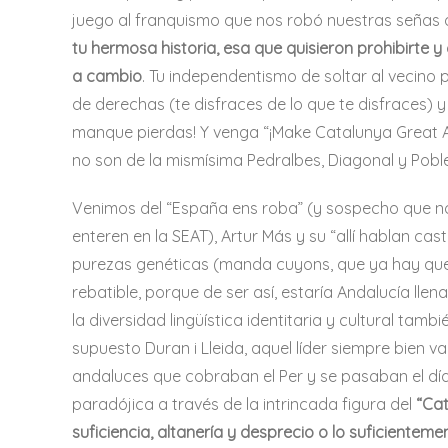
juego al franquismo que nos robó nuestras señas d
tu hermosa historia, esa que quisieron prohibirte 
a cambio
. Tu independentismo de soltar al vecino
de derechas (te disfraces de lo que te disfraces) 
manque pierdas! Y venga “¡Make Catalunya Great Aga
no son de la mismísima Pedralbes, Diagonal y Pobl
Venimos del “España ens roba” (y sospecho que no
enteren en la SEAT), Artur Más y su “allí hablan c
purezas genéticas (manda cuyons, que ya hay que t
rebatible, porque de ser así, estaría Andalucía lle
la diversidad lingüística identitaria y cultural t
supuesto Duran i Lleida, aquel líder siempre bien 
andaluces que cobraban el Per y se pasaban el día
paradójica a través de la intrincada figura del
“Cat
suficiencia, altanería y desprecio o lo suficientem