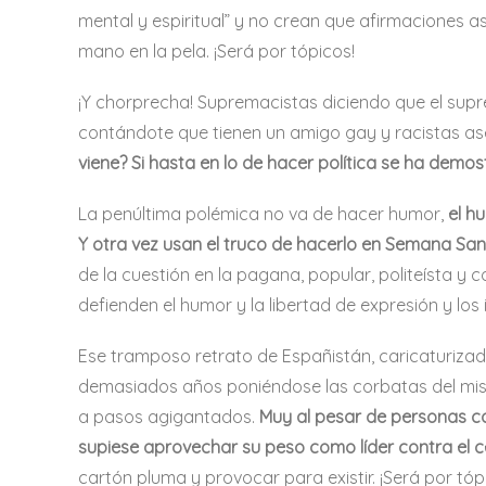
mental y espiritual” y no crean que afirmaciones así
mano en la pela. ¡Será por tópicos!
¡Y chorprecha! Supremacistas diciendo que el su
contándote que tienen un amigo gay y racistas ase
viene? Si hasta en lo de hacer política se ha de
La penúltima polémica no va de hacer humor,
el h
Y otra vez usan el truco de hacerlo en Semana San
de la cuestión en la pagana, popular, politeísta y
defienden el humor y la libertad de expresión y los
Ese tramposo retrato de Españistán, caricaturizada
demasiados años poniéndose las corbatas del mismo
a pasos agigantados.
Muy al pesar de personas co
supiese aprovechar su peso como líder contra el c
cartón pluma y provocar para existir. ¡Será por t