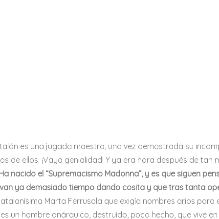
atalán es una jugada maestra, una vez demostrada su incom
 de ellos. ¡Vaya genialidad! Y ya era hora después de tan
Ha nacido el “Supremacismo Madonna”, y es que siguen pensa
llevan ya demasiado tiempo dando cosita y que tras tanta ope
catalanísima Marta Ferrusola que exigía nombres arios para el
z es un hombre anárquico, destruido, poco hecho, que vive en 