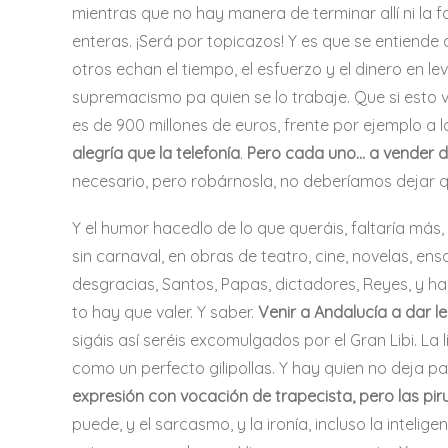
mientras que no hay manera de terminar allí ni la 
enteras. ¡Será por topicazos! Y es que se entiend
otros echan el tiempo, el esfuerzo y el dinero en le
supremacismo pa quien se lo trabaje. Que si esto 
es de 900 millones de euros, frente por ejemplo a 
alegría que la telefonía
.
Pero cada uno… a vender d
necesario, pero robárnosla, no deberíamos dejar q
Y el humor hacedlo de lo que queráis, faltaría más
sin carnaval, en obras de teatro, cine, novelas, en
desgracias, Santos, Papas, dictadores, Reyes, y ha
to hay que valer. Y saber.
Venir a Andalucía a dar le
sigáis así seréis excomulgados por el Gran Libi. L
como un perfecto gilipollas. Y hay quien no deja p
expresión con vocación de trapecista, pero las pi
puede, y el sarcasmo, y la ironía, incluso la inteli