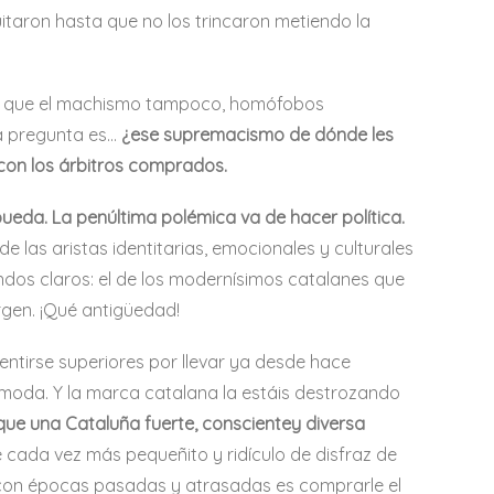
quitaron hasta que no los trincaron metiendo la
ndo que el machismo tampoco, homófobos
la pregunta es…
¿ese supremacismo de dónde les
con los árbitros comprados.
pueda. La penúltima polémica va de hacer política.
 las aristas identitarias, emocionales y culturales
ndos claros: el de los modernísimos catalanes que
irgen. ¡Qué antigüedad!
entirse superiores por llevar ya desde hace
 moda. Y la marca catalana la estáis destrozando
que una Cataluña fuerte, conscientey diversa
 cada vez más pequeñito y ridículo de disfraz de
s con épocas pasadas y atrasadas es comprarle el