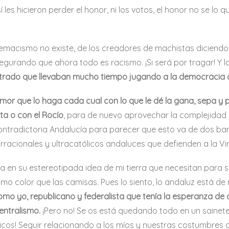
 les hicieron perder el honor, ni los votos, el honor no se lo 
premacismo no existe, de los creadores de machistas dicie
gurando que ahora todo es racismo. ¡Si será por tragar! Y 
mostrado que llevaban mucho tiempo jugando a la democracia 
umor que lo haga cada cual con lo que le dé la gana, sepa y 
ta o con el Rocío
, para de nuevo aprovechar la complejidad de
 contradictoria Andalucía para parecer que esto va de dos ba
 irracionales y ultracatólicos andaluces que defienden a la V
 en su estereotipada idea de mi tierra que necesitan para s
 color que las camisas. Pues lo siento, lo andaluz está de
mo yo, republicano y federalista que tenía la esperanza de 
entralismo.
¡Pero no! Se os está quedando todo en un sainete
ópicos! Seguir relacionando a los míos y nuestras costumbre