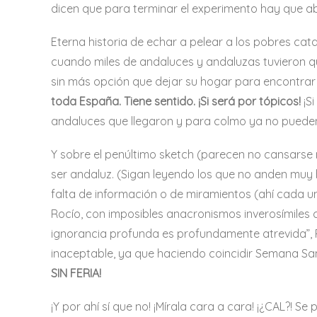
dicen que para terminar el experimento hay que abri
Eterna historia de echar a pelear a los pobres ca
cuando miles de andaluces y andaluzas tuvieron q
sin más opción que dejar su hogar para encontrar
toda España. Tiene sentido. ¡Si será por tópicos!
¡S
andaluces que llegaron y para colmo ya no puede
Y sobre el penúltimo sketch (parecen no cansarse 
ser andaluz. (Sigan leyendo los que no anden muy h
falta de información o de miramientos (ahí cada un
Rocío, con imposibles anacronismos inverosímiles 
ignorancia profunda es profundamente atrevida”, 
inaceptable, ya que haciendo coincidir Semana Sant
SIN FERIA!
¡Y por ahí sí que no! ¡Mírala cara a cara! ¡¿CAL?! 