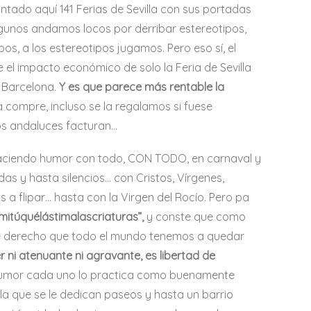
ntado aquí 141 Ferias de Sevilla con sus portadas
lgunos andamos locos por derribar estereotipos,
pos, a los estereotipos jugamos. Pero eso sí, el
el impacto económico de solo la Feria de Sevilla
e Barcelona.
Y es que parece más rentable la
a compre, incluso se la regalamos si fuese
los andaluces facturan…
os haciendo humor con todo, CON TODO, en carnaval y
das y hasta silencios… con Cristos, Vírgenes,
 a flipar… hasta con la Virgen del Rocío. Pero pa
“mitúquélástimalascriaturas”,
y conste que como
nable derecho que todo el mundo tenemos a quedar
 ni atenuante ni agravante, es libertad de
 humor cada uno lo practica como buenamente
a la que se le dedican paseos y hasta un barrio