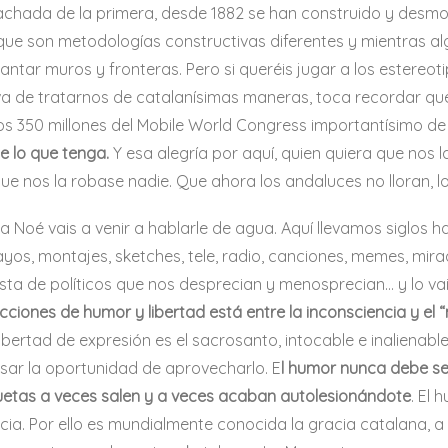
fachada de la primera, desde 1882 se han construido y desmo
e que son metodologías constructivas diferentes y mientras a
vantar muros y fronteras. Pero si queréis jugar a los estereoti
va de tratarnos de catalanísimas maneras, toca recordar que 
los 350 millones del Mobile World Congress importantísimo d
e lo que tenga.
Y esa alegría por aquí, quien quiera que nos l
ue nos la robase nadie. Que ahora los andaluces no lloran, 
, a Noé vais a venir a hablarle de agua. Aquí llevamos sigl
sayos, montajes, sketches, tele, radio, canciones, memes, mira
sta de políticos que nos desprecian y menosprecian… y lo vais
cciones de humor y libertad está entre la inconsciencia y el 
a libertad de expresión es el sacrosanto, intocable e inalie
asar la oportunidad de aprovecharlo. E
l humor nunca debe ser
ruetas a veces salen y a veces acaban autolesionándote
. El
gencia. Por ello es mundialmente conocida la gracia catalana, 