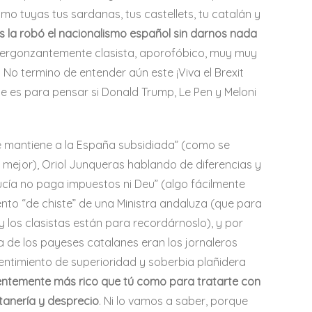
o tuyas tus sardanas, tus castellets, tu catalán y
os la robó el nacionalismo español sin darnos nada
s vergonzantemente clasista, aporofóbico, muy muy
 No termino de entender aún este ¡Viva el Brexit
ue es para pensar si Donald Trump, Le Pen y Meloni
e mantiene a la España subsidiada” (como se
s mejor), Oriol Junqueras hablando de diferencias y
ucía no paga impuestos ni Deu” (algo fácilmente
cento “de chiste” de una Ministra andaluza (que para
 los clasistas están para recordárnoslo), y por
a de los payeses catalanes eran los jornaleros
entimiento de superioridad y soberbia plañidera
cientemente más rico que tú como para tratarte con
ltanería y desprecio
. Ni lo vamos a saber, porque