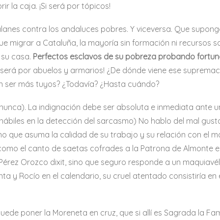
r la caja. ¡Si será por tópicos!
talanes contra los andaluces pobres. Y viceversa. Que supon
ue migrar a Cataluña, la mayoría sin formación ni recursos
 su casa.
Perfectos esclavos de su pobreza probando fortuna 
i será por abuelos y armarios! ¿De dónde viene ese supremac
n ser más tuyos? ¿Todavía? ¿Hasta cuándo?
nunca). La indignación debe ser absoluta e inmediata ante u
ábiles en la detección del sarcasmo) No hablo del mal gusto, 
o que asuma la calidad de su trabajo y su relación con el ma
como el canto de saetas cofrades a la Patrona de Almonte e
Pérez Orozco dixit, sino que seguro responde a un maquiavél
a y Rocío en el calendario, su cruel atentado consistiría en 
Se puede poner la Moreneta en cruz, que si allí es Sagrada la 