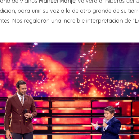
ezano de 9 años
Manuel Monje
, volverá al Riberas del 
edición, para unir su voz a la de otro grande de su tier
ntes. Nos regalarán una increíble interpretación de “L