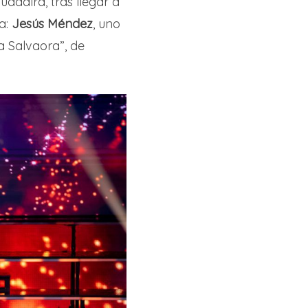
Guadaíra, tras llegar a
ra:
Jesús Méndez
, uno
a Salvaora”, de