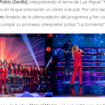
ablo (Sevilla)
, interpretando el tema de Luis Miguel “
n en la que entonarán un canto a la paz. Por otro lado
ro
, finalista de la última edición del programa y fan 
 cumplir su promesa: interpretar juntos “La tormenta”