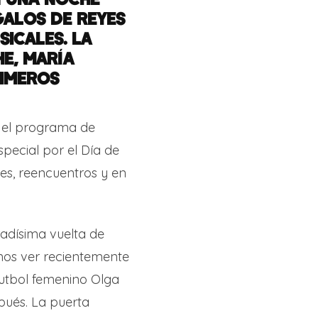
GALOS DE REYES
ICALES. LA
E, MARÍA
IMEROS
, el programa de
special por el Día de
s, reencuentros y en
adísima vuelta de
imos ver recientemente
utbol femenino Olga
pués. La puerta