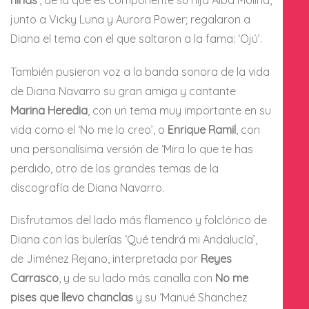
niñas’
, de la que es componente su hija Alba Molina,
junto a Vicky Luna y Aurora Power; regalaron a
Diana el tema con el que saltaron a la fama: ‘Ojú’.
También pusieron voz a la banda sonora de la vida
de Diana Navarro su gran amiga y cantante
Marina Heredia
, con un tema muy importante en su
vida como el ‘No me lo creo’, o
Enrique Ramil
, con
una personalísima versión de ‘Mira lo que te has
perdido, otro de los grandes temas de la
discografía de Diana Navarro.
Disfrutamos del lado más flamenco y folclórico de
Diana con las bulerías ‘Qué tendrá mi Andalucía’,
de Jiménez Rejano, interpretada por
Reyes
Carrasco
, y de su lado más canalla con
No me
pises que llevo chanclas
y su ‘Manué Shanchez