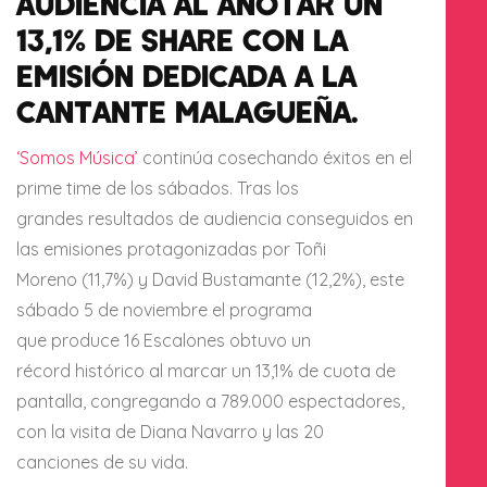
AUDIENCIA AL ANOTAR UN
13,1% DE SHARE CON LA
EMISIÓN DEDICADA A LA
CANTANTE MALAGUEÑA.
‘Somos Música’
continúa cosechando éxitos en el
prime time de los sábados. Tras los
grandes resultados de audiencia conseguidos en
las emisiones protagonizadas por Toñi
Moreno (11,7%) y David Bustamante (12,2%), este
sábado 5 de noviembre el programa
que produce 16 Escalones obtuvo un
récord histórico al marcar un 13,1% de cuota de
pantalla, congregando a 789.000 espectadores,
con la visita de Diana Navarro y las 20
canciones de su vida.