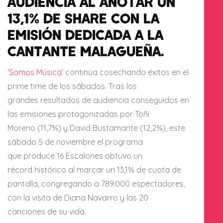
AUDIENCIA AL ANOTAR UN
13,1% DE SHARE CON LA
EMISIÓN DEDICADA A LA
CANTANTE MALAGUEÑA.
‘Somos Música’
continúa cosechando éxitos en el
prime time de los sábados. Tras los
grandes resultados de audiencia conseguidos en
las emisiones protagonizadas por Toñi
Moreno (11,7%) y David Bustamante (12,2%), este
sábado 5 de noviembre el programa
que produce 16 Escalones obtuvo un
récord histórico al marcar un 13,1% de cuota de
pantalla, congregando a 789.000 espectadores,
con la visita de Diana Navarro y las 20
canciones de su vida.