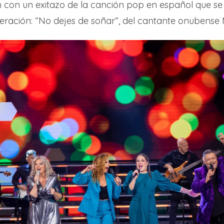
n con un exitazo de la canción pop en español que se
eración: “No dejes de soñar”, del cantante onubense