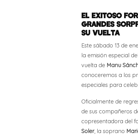
EL EXITOSO FO
GRANDES SORPR
SU VUELTA
Este sábado 13 de ener
la emisión especial d
vuelta de
Manu Sánc
conoceremos a los pr
especiales para celeb
Oficialmente de regr
de sus compañeros de v
copresentadora del fo
Soler
, la soprano
Mari