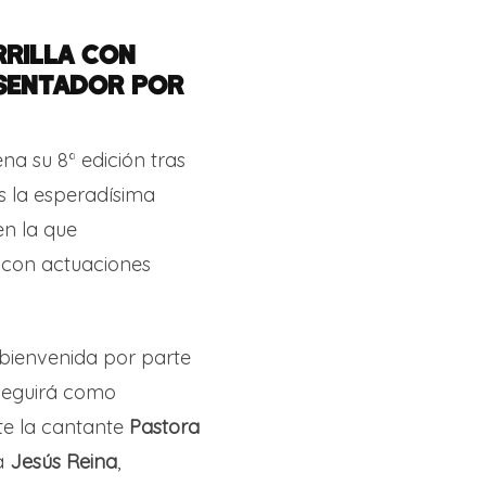
RRILLA CON
ESENTADOR POR
ena su 8ª edición tras
s la esperadísima
en la que
 con actuaciones
 bienvenida por parte
 seguirá como
te la cantante
Pastora
ta
Jesús Reina
,