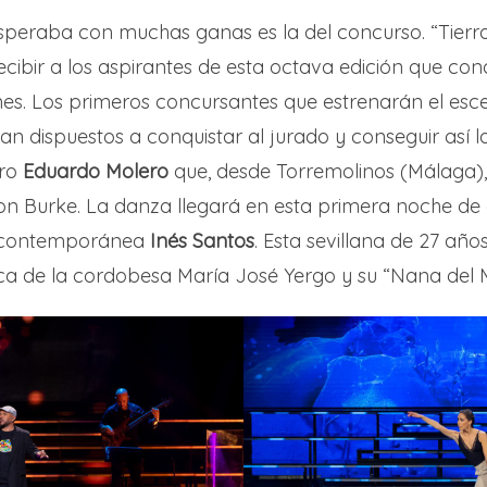
esperaba con muchas ganas es la del concurso. “Tierr
cibir a los aspirantes de esta octava edición que co
nes. Los primeros concursantes que estrenarán el esc
n dispuestos a conquistar al jurado y conseguir así las
ero
Eduardo Molero
que, desde Torremolinos (Málaga),
n Burke. La danza llegará en esta primera noche de 
a contemporánea
Inés Santos
. Esta sevillana de 27 año
ca de la cordobesa María José Yergo y su “Nana del 