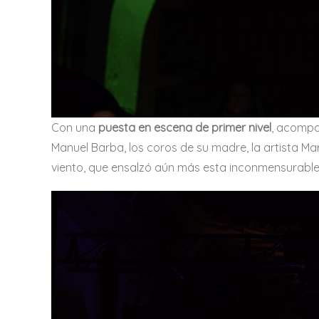
Con una
puesta en escena de primer nivel
, acompañ
Manuel Barba, los coros de su madre, la artista M
viento, que ensalzó aún más esta inconmensurable 