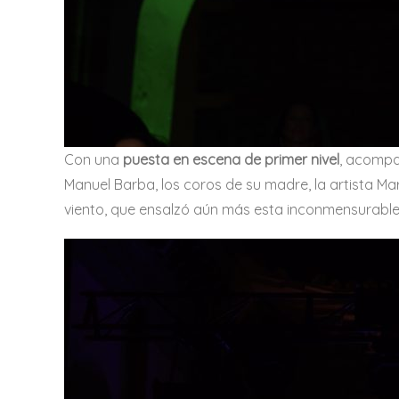
Con una
puesta en escena de primer nivel
, acompañ
Manuel Barba, los coros de su madre, la artista M
viento, que ensalzó aún más esta inconmensurable 