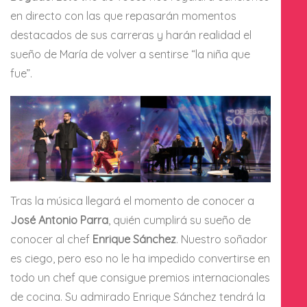
en directo con las que repasarán momentos
destacados de sus carreras y harán realidad el
sueño de María de volver a sentirse “la niña que
fue”.
Tras la música llegará el momento de conocer a
José Antonio Parra
, quién cumplirá su sueño de
conocer al chef
Enrique Sánchez
. Nuestro soñador
es ciego, pero eso no le ha impedido convertirse en
todo un chef que consigue premios internacionales
de cocina. Su admirado Enrique Sánchez tendrá la