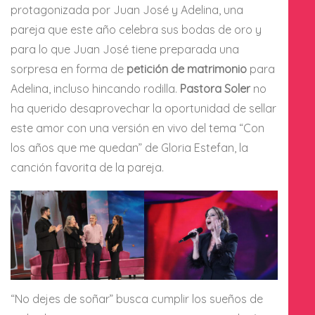
protagonizada por Juan José y Adelina, una
pareja que este año celebra sus bodas de oro y
para lo que Juan José tiene preparada una
sorpresa en forma de
petición de matrimonio
para
Adelina, incluso hincando rodilla.
Pastora Soler
no
ha querido desaprovechar la oportunidad de sellar
este amor con una versión en vivo del tema “Con
los años que me quedan” de Gloria Estefan, la
canción favorita de la pareja.
“No dejes de soñar” busca cumplir los sueños de