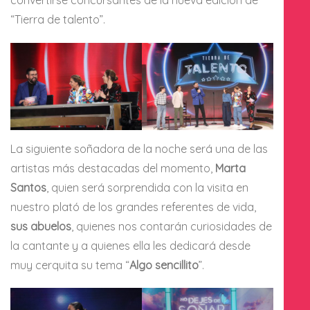
convertirse concursantes de la nueva edición de
“Tierra de talento”.
La siguiente soñadora de la noche será una de las
artistas más destacadas del momento,
Marta
Santos
, quien será sorprendida con la visita en
nuestro plató de los grandes referentes de vida,
sus abuelos
, quienes nos contarán curiosidades de
la cantante y a quienes ella les dedicará desde
muy cerquita su tema “
Algo sencillito
”.