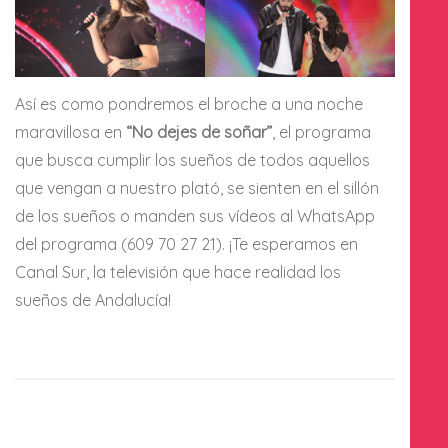
Así es como pondremos el broche a una noche
maravillosa en
“No dejes de soñar”
, el programa
que busca cumplir los sueños de todos aquellos
que vengan a nuestro plató, se sienten en el sillón
de los sueños o manden sus vídeos al WhatsApp
del programa (609 70 27 21). ¡Te esperamos en
Canal Sur, la televisión que hace realidad los
sueños de Andalucía!