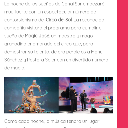
La noche de los sueños de Canal Sur empezará
muy fuerte con un espectacular número de
contorsionismo del
Circo del Sol
. La reconocida
compañía visitará el programa para cumplir el
sueño de
Magic José
, un maestro y mago
granadino enamorado del circo que, para
demostrar su talento, dejará perplejos a Manu
Sánchez y Pastora Soler con un divertido número
de magia.
Como cada noche, la música tendrá un lugar