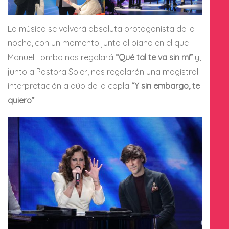
La música se volverá absoluta protagonista de la
noche, con un momento junto al piano en el que
Manuel Lombo nos regalará
“Qué tal te va sin mí”
y,
junto a Pastora Soler, nos regalarán una magistral
interpretación a dúo de la copla
“Y sin embargo, te
quiero”
.