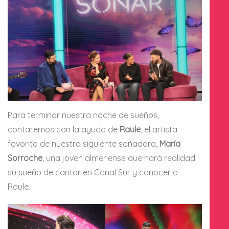
Para terminar nuestra noche de sueños,
contaremos con la ayuda de
Raule
, el artista
favorito de nuestra siguiente soñadora,
María
Sorroche
, una joven almeriense que hará realidad
su sueño de cantar en Canal Sur y conocer a
Raule.