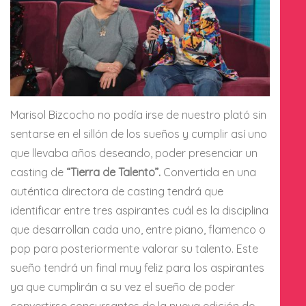
Marisol Bizcocho no podía irse de nuestro plató sin
sentarse en el sillón de los sueños y cumplir así uno
que llevaba años deseando, poder presenciar un
casting de
“Tierra de Talento”.
Convertida en una
auténtica directora de casting tendrá que
identificar entre tres aspirantes cuál es la disciplina
que desarrollan cada uno, entre piano, flamenco o
pop para posteriormente valorar su talento. Este
sueño tendrá un final muy feliz para los aspirantes
ya que cumplirán a su vez el sueño de poder