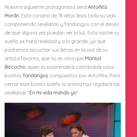
Nuestra siguiente protagonista será
Antoñita
Morán.
Esta coriana de 74 años lleva toda su vida
componiendo sevillanas y fandangos con el deseo
de que alguna vez puedan ver la luz. Esta noche su
sueño se hará realidad y a lo grande, ya que
podremos escuchar sus letras en la voz de su
artista favorita, que no es otra que
Marisol
Bizcocho
, quien la sorprenderá cantándole unos
bonitos
fandangos
compuestos por Antoñita. Para
cerrar este bonito sueño la artista nos regalará las
sevillanas “
En mi vida mando yo
”.