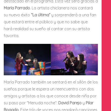
destacado en el programa. Esta vez será gracias a
María Parrado
. La artista chiclanera nos cantará
su nuevo éxito
“La última”
y sorprenderá a una fan
que estará entre el público y que no sabe que
hará realidad su sueño al cantar con su artista
favorita.
María Parrado también se sentará en el sillón de los
sueños porque le espera un reencuentro con dos
amigos y artistas a los que conoce desde niña por
su paso por “Menuda noche”:
David Parejo
y
Pilar
Bogado
. Este trío de voces nos regalará canciones