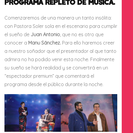
PROGRAMA REPLETO DE MÚSICA.
Comenzaremos de una manera un tanto insólita:
con Pastora Soler sola en el escenario para cumplir
el sueño de
Juan Antonio
, que no es otro que
conocer a
Manu Sánchez.
Para ello haremos creer
a nuestro soñador que el presentador al que tanto
admira no ha podido venir esta noche. Finalmente
su sueño se hará realidad y se convertirá en un
“espectador premium” que comentará el
programa desde el público durante la noche.