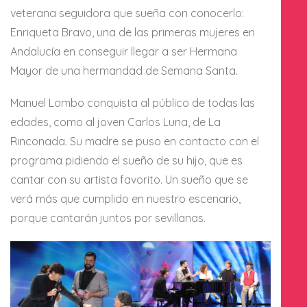
veterana seguidora que sueña con conocerlo:
Enriqueta Bravo, una de las primeras mujeres en
Andalucía en conseguir llegar a ser Hermana
Mayor de una hermandad de Semana Santa.
Manuel Lombo conquista al público de todas las
edades, como al joven Carlos Luna, de La
Rinconada. Su madre se puso en contacto con el
programa pidiendo el sueño de su hijo, que es
cantar con su artista favorito. Un sueño que se
verá más que cumplido en nuestro escenario,
porque cantarán juntos por sevillanas.