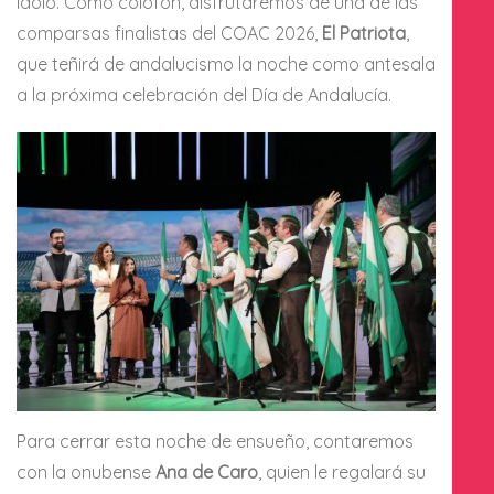
ídolo. Como colofón, disfrutaremos de una de las
comparsas finalistas del COAC 2026,
El Patriota
,
que teñirá de andalucismo la noche como antesala
a la próxima celebración del Día de Andalucía.
Para cerrar esta noche de ensueño, contaremos
con la onubense
Ana de Caro
, quien le regalará su