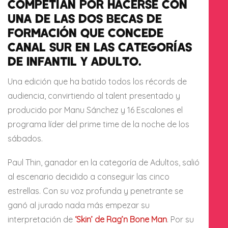
COMPETÍAN POR HACERSE CON
UNA DE LAS DOS BECAS DE
FORMACIÓN QUE CONCEDE
CANAL SUR EN LAS CATEGORÍAS
DE INFANTIL Y ADULTO.
Una edición que ha batido todos los récords de
audiencia, convirtiendo al talent presentado y
producido por Manu Sánchez y 16 Escalones el
programa líder del prime time de la noche de los
sábados.
Paul Thin, ganador en la categoría de Adultos, salió
al escenario decidido a conseguir las cinco
estrellas. Con su voz profunda y penetrante se
ganó al jurado nada más empezar su
interpretación de
‘Skin’ de Rag’n Bone Man
. Por su