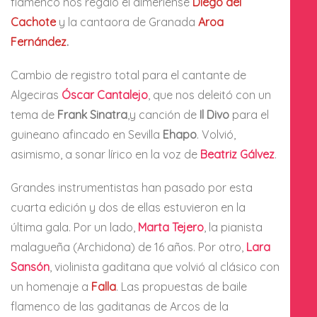
flamenco nos regaló el almeriense
Diego del
Cachote
y la cantaora de Granada
Aroa
Fernández
.
Cambio de registro total para el cantante de
Algeciras
Óscar Cantalejo
, que nos deleitó con un
tema de
Frank Sinatra
,y canción de
Il Divo
para el
guineano afincado en Sevilla
Ehapo
. Volvió,
asimismo, a sonar lírico en la voz de
Beatriz Gálvez
.
Grandes instrumentistas han pasado por esta
cuarta edición y dos de ellas estuvieron en la
última gala. Por un lado,
Marta Tejero
, la pianista
malagueña (Archidona) de 16 años. Por otro,
Lara
Sansón
, violinista gaditana que volvió al clásico con
un homenaje a
Falla
. Las propuestas de baile
flamenco de las gaditanas de Arcos de la