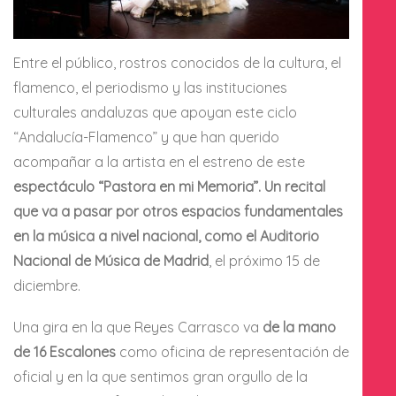
Entre el público, rostros conocidos de la cultura, el
flamenco, el periodismo y las instituciones
culturales andaluzas que apoyan este ciclo
“Andalucía-Flamenco” y que han querido
acompañar a la artista en el estreno de este
espectáculo “Pastora en mi Memoria”. Un recital
que va a pasar por otros espacios fundamentales
en la música a nivel nacional, como el Auditorio
Nacional de Música de Madrid
, el próximo 15 de
diciembre.
Una gira en la que Reyes Carrasco va
de la mano
de 16 Escalones
como oficina de representación de
oficial y en la que sentimos gran orgullo de la