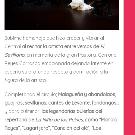
Sublime homenaje que hizo crecer y vibrar al
Central
al recitar la artista entre versos de
El
Sevillano,
en memoria de la gran Pastora. Con una
Reyes Carrasco emocionada dejando latente en
escena su profundo respeto y admiración a la
figura de la artista.
Completando el círculo;
Malagueña y abandolaos,
guajiras, sevillanas, cantes de Levante, fandangos
…
y para culminar,
las legendarias bulerías del
repertorio de
La Niña de los Peines
,
como “Manolo
Reyes”, “Lagartijera”, “Canción del olé”, “Los