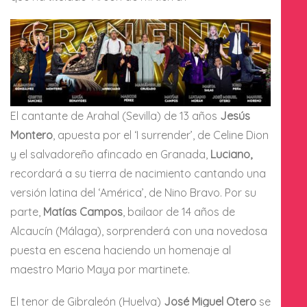
El cantante de Arahal (Sevilla) de 13 años
Jesús
Montero
, apuesta por el ‘I surrender’, de Celine Dion
y el salvadoreño afincado en Granada,
Luciano,
recordará a su tierra de nacimiento cantando una
versión latina del ‘América’, de Nino Bravo. Por su
parte,
Matías Campos
, bailaor de 14 años de
Alcaucín (Málaga), sorprenderá con una novedosa
puesta en escena haciendo un homenaje al
maestro Mario Maya por martinete.
El tenor de Gibraleón (Huelva)
José Miguel Otero
se