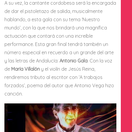
A su vez, la cantante cordobesa será la encargada
de dar el pistoletazo de salida, musicalmente
hablando, a esta gala con su tema ‘Nuestro
mundo’, con la que nos brindará una magnífica
actuación que contará con una increíble
performance. Esta gran final tendrá también un
número especial en recuerdo a un grande del arte
y las letras de Andalucía:
Antonio Gala
. Con la voz
de
María Villalón
y el violín de Jesús Reina,
rendiremos tributo al escritor con ‘A trabajos
forzados’, poema del autor que Antonio Vega hizo
canción.